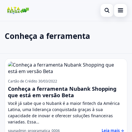
Abrir busca
Inicial
Conheça a ferramenta
Buscar no site
Cartão de Crédito
×
Buscar por:
Consignado
Conheça a ferramenta
Pressione Enter para buscar ou ESC para fechar.
Conta Digital
Empréstimo
Cartão de Crédito
30/03/2022
Conheça a ferramenta Nubank Shopping
Finanças
que está em versão Beta
Você já sabe que o Nubank é a maior fintech da América
Imóvel
Latina, uma liderança conquistada graças à sua
capacidade de inovar e oferecer soluções financeiras
Legal
variadas. Essa…
Leia mais →
spunadmin_programatica_0006