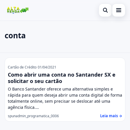
Abrir busca
Inicial
conta
Buscar no site
Cartão de Crédito
×
Buscar por:
Consignado
conta
Pressione Enter para buscar ou ESC para fechar.
Conta Digital
Cartão de Crédito
01/04/2021
Como abrir uma conta no Santander SX e
Empréstimo
solicitar o seu cartão
O Banco Santander oferece uma alternativa simples e
Finanças
rápida para quem deseja abrir uma conta digital de forma
totalmente online, sem precisar se deslocar até uma
Imóvel
agência física.…
Leia mais →
spunadmin_programatica_0006
Legal