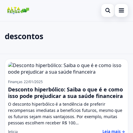
Abrir busca
Inicial
descontos
Buscar no site
Cartão de Crédito
×
Buscar por:
Consignado
descontos
Pressione Enter para buscar ou ESC para fechar.
Conta Digital
Empréstimo
Finanças
22/01/2025
Desconto hiperbólico: Saiba o que é e como
Finanças
isso pode prejudicar a sua saúde financeira
O desconto hiperbólico é a tendência de preferir
Imóvel
recompensas imediatas a benefícios futuros, mesmo que
os futuros sejam mais vantajosos. Por exemplo, muitas
Legal
pessoas escolhem receber R$ 100…
Leia mais →
leticia