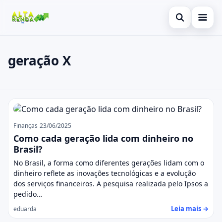
Abrir busca
Inicial
geração X
Buscar no site
Cartão de Crédito
×
Buscar por:
Consignado
geração X
Pressione Enter para buscar ou ESC para fechar.
Conta Digital
Finanças
23/06/2025
Empréstimo
Como cada geração lida com dinheiro no
Brasil?
Finanças
No Brasil, a forma como diferentes gerações lidam com o
dinheiro reflete as inovações tecnológicas e a evolução
Imóvel
dos serviços financeiros. A pesquisa realizada pelo Ipsos a
pedido…
Legal
Leia mais →
eduarda