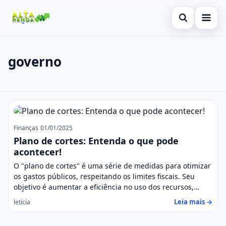
Abrir busca
Inicial
governo
Buscar no site
Cartão de Crédito
×
Buscar por:
Consignado
governo
Pressione Enter para buscar ou ESC para fechar.
Conta Digital
Finanças
01/01/2025
Empréstimo
Plano de cortes: Entenda o que pode
acontecer!
Finanças
O "plano de cortes" é uma série de medidas para otimizar
os gastos públicos, respeitando os limites fiscais. Seu
Imóvel
objetivo é aumentar a eficiência no uso dos recursos,…
Leia mais →
leticia
Legal