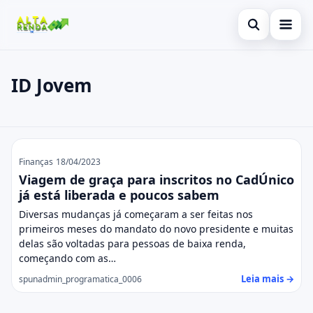
Abrir busca
Inicial
ID Jovem
Buscar no site
Cartão de Crédito
×
Buscar por:
Consignado
ID Jovem
Pressione Enter para buscar ou ESC para fechar.
Conta Digital
Finanças
18/04/2023
Viagem de graça para inscritos no CadÚnico
Empréstimo
já está liberada e poucos sabem
Diversas mudanças já começaram a ser feitas nos
Finanças
primeiros meses do mandato do novo presidente e muitas
delas são voltadas para pessoas de baixa renda,
Imóvel
começando com as…
Leia mais →
spunadmin_programatica_0006
Legal