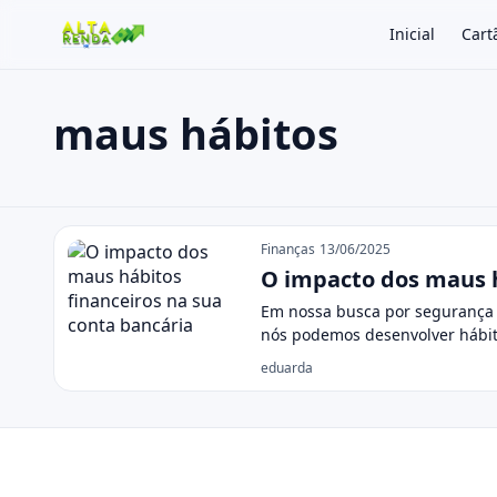
Inicial
Cart
maus hábitos
Buscar no site
Buscar por:
maus hábitos
Pressione Enter para buscar ou ESC para fechar.
Finanças
13/06/2025
O impacto dos maus h
Em nossa busca por segurança 
nós podemos desenvolver hábit
eduarda