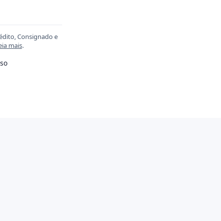
rédito, Consignado e
eia mais
.
so