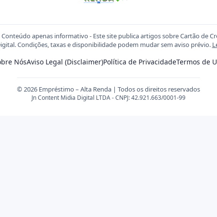
Conteúdo apenas informativo - Este site publica artigos sobre Cartão de C
igital. Condições, taxas e disponibilidade podem mudar sem aviso prévio.
L
obre Nós
Aviso Legal (Disclaimer)
Política de Privacidade
Termos de U
© 2026 Empréstimo – Alta Renda | Todos os direitos reservados
Jn Content Midia Digital LTDA - CNPJ: 42.921.663/0001-99