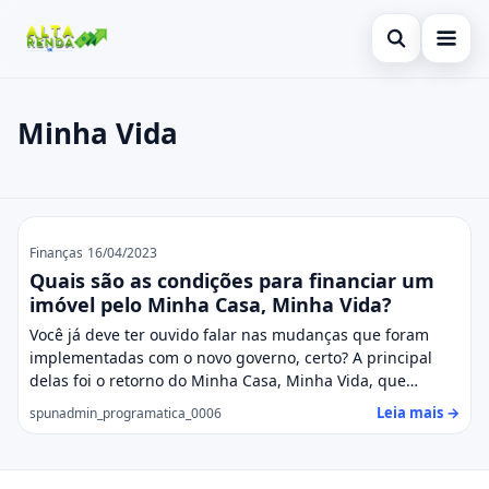
Abrir busca
Inicial
Minha Vida
Buscar no site
Cartão de Crédito
×
Buscar por:
Consignado
Minha Vida
Pressione Enter para buscar ou ESC para fechar.
Conta Digital
Finanças
16/04/2023
Quais são as condições para financiar um
Empréstimo
imóvel pelo Minha Casa, Minha Vida?
Você já deve ter ouvido falar nas mudanças que foram
Finanças
implementadas com o novo governo, certo? A principal
delas foi o retorno do Minha Casa, Minha Vida, que…
Imóvel
Leia mais →
spunadmin_programatica_0006
Legal