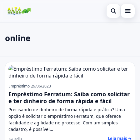
Abrir busca
Inicial
online
Buscar no site
Cartão de Crédito
×
Buscar por:
Consignado
online
Pressione Enter para buscar ou ESC para fechar.
Conta Digital
Empréstimo
Empréstimo
29/06/2023
Empréstimo Ferratum: Saiba como solicitar
Finanças
e ter dinheiro de forma rápida e fácil
Precisando de dinheiro de forma rápida e prática? Uma
Imóvel
opção é solicitar o empréstimo Ferratum, que oferece
facilidade e agilidade no processo. Com um simples
Legal
cadastro, é possível…
Leia mais →
isabella