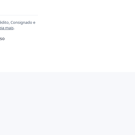
rédito, Consignado e
eia mais
.
so