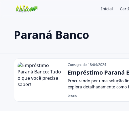
Inicial
Cart
Paraná Banco
Buscar no site
Buscar por:
Paraná Banco
Pressione Enter para buscar ou ESC para fechar.
Consignado
18/04/2024
Empréstimo Paraná Ba
Procurando por uma solução fin
explora detalhadamente como 
bruno