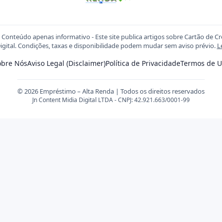
Conteúdo apenas informativo - Este site publica artigos sobre Cartão de C
igital. Condições, taxas e disponibilidade podem mudar sem aviso prévio.
L
obre Nós
Aviso Legal (Disclaimer)
Política de Privacidade
Termos de U
© 2026 Empréstimo – Alta Renda | Todos os direitos reservados
Jn Content Midia Digital LTDA - CNPJ: 42.921.663/0001-99