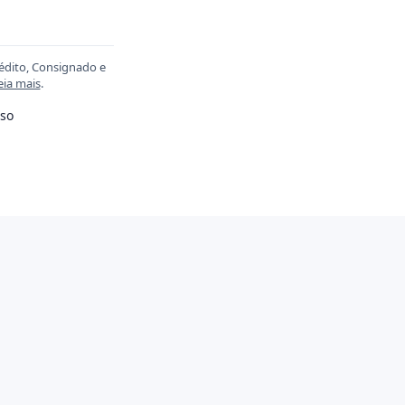
rédito, Consignado e
eia mais
.
so