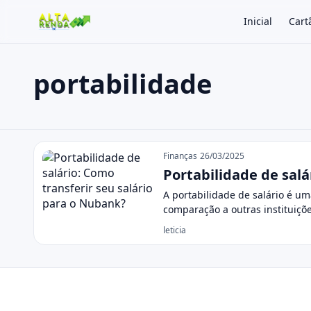
Inicial
Cart
portabilidade
Buscar no site
Buscar por:
portabilidade
Pressione Enter para buscar ou ESC para fechar.
Finanças
26/03/2025
Portabilidade de salá
A portabilidade de salário é u
comparação a outras instituiç
leticia