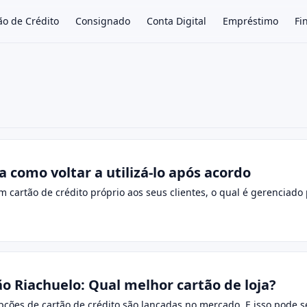
ão de Crédito
Consignado
Conta Digital
Empréstimo
Fi
×
a como voltar a utilizá-lo após acordo
um cartão de crédito próprio aos seus clientes, o qual é gerenciad
o Riachuelo: Qual melhor cartão de loja?
pções de cartão de crédito são lançadas no mercado. E isso pode