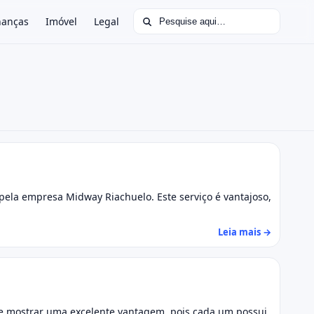
Buscar por:
nanças
Imóvel
Legal
o pela empresa Midway Riachuelo. Este serviço é vantajoso,
Leia mais →
 se mostrar uma excelente vantagem, pois cada um possui