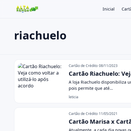
Inicial
Cart
riachuelo
Buscar no site
Buscar por:
riachuelo
Pressione Enter para buscar ou ESC para fechar.
Cartão de Crédito
08/11/2023
Cartão Riachuelo: Vej
A loja Riachuelo disponibiliza 
pois permite que até…
leticia
Cartão de Crédito
11/05/2021
Cartão Marisa x Cartã
Atualmente, a cada dia novas o