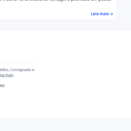
Leia mais →
rédito, Consignado e
eia mais
.
so