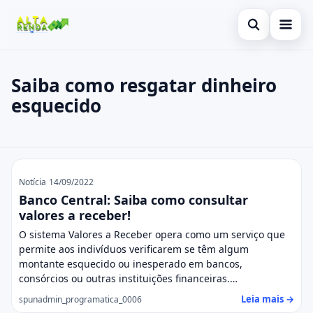
Abrir busca
Inicial
Saiba como resgatar dinheiro
esquecido
Buscar no site
Cartão de Crédito
×
Buscar por:
Consignado
Pressione Enter para buscar ou ESC para fechar.
Conta Digital
Saiba como resgatar dinheiro esque
Notícia
14/09/2022
Empréstimo
Banco Central: Saiba como consultar
valores a receber!
Finanças
O sistema Valores a Receber opera como um serviço que
permite aos indivíduos verificarem se têm algum
Imóvel
montante esquecido ou inesperado em bancos,
consórcios ou outras instituições financeiras.…
Legal
Leia mais →
spunadmin_programatica_0006