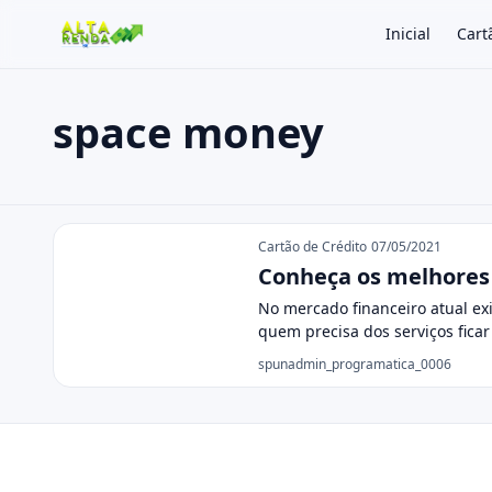
Inicial
Cart
space money
Buscar no site
Buscar por:
space money
Pressione Enter para buscar ou ESC para fechar.
Cartão de Crédito
07/05/2021
Conheça os melhores
No mercado financeiro atual ex
quem precisa dos serviços fica
spunadmin_programatica_0006