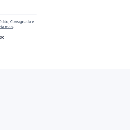
rédito, Consignado e
eia mais
.
so