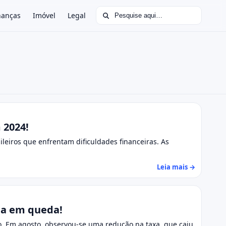
Buscar por:
nanças
Imóvel
Legal
 2024!
ileiros que enfrentam dificuldades financeiras. As
Leia mais →
nua em queda!
vo. Em agosto, observou-se uma redução na taxa, que caiu