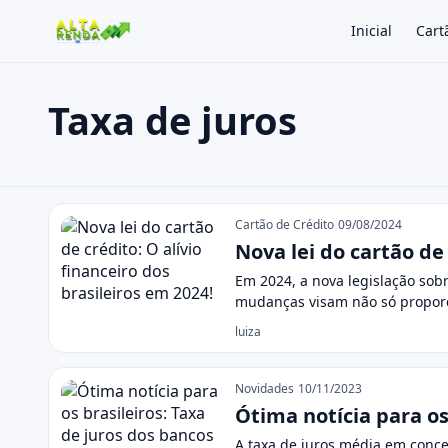
Inicial
Cart
Taxa de juros
Buscar no site
Buscar por:
Taxa de juros
Pressione Enter para buscar ou ESC para fechar.
Cartão de Crédito
09/08/2024
Nova lei do cartão de 
Em 2024, a nova legislação sobr
mudanças visam não só propor
luiza
Novidades
10/11/2023
Ótima notícia para os
A taxa de juros média em conce