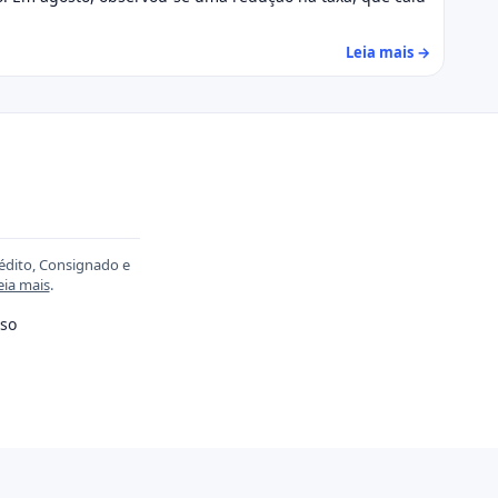
Leia mais →
rédito, Consignado e
eia mais
.
so