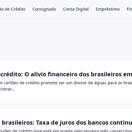
ão de Crédito
Consignado
Conta Digital
Empréstimo
Fi
×
crédito: O alívio financeiro dos brasileiros em
e cartões de crédito promete ser um divisor de águas para os bras
cionar…
 brasileiros: Taxa de juros dos bancos conti
ssões de crédito livre está em queda pelo terceiro mês consecuti