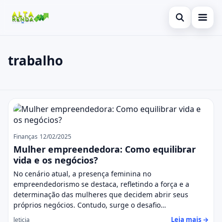
Abrir busca
Inicial
trabalho
Buscar no site
Cartão de Crédito
×
Buscar por:
Consignado
trabalho
Pressione Enter para buscar ou ESC para fechar.
Conta Digital
Empréstimo
Finanças
12/02/2025
Mulher empreendedora: Como equilibrar
Finanças
vida e os negócios?
No cenário atual, a presença feminina no
Imóvel
empreendedorismo se destaca, refletindo a força e a
determinação das mulheres que decidem abrir seus
Legal
próprios negócios. Contudo, surge o desafio…
Leia mais →
leticia