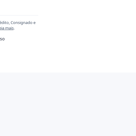
rédito, Consignado e
eia mais
.
so