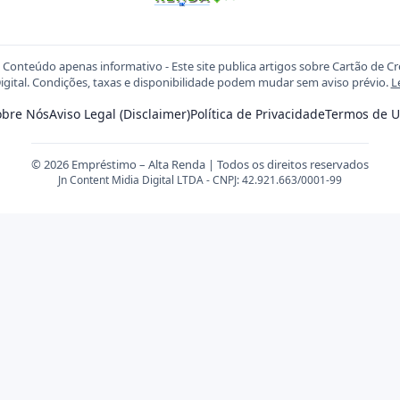
Conteúdo apenas informativo - Este site publica artigos sobre Cartão de C
igital. Condições, taxas e disponibilidade podem mudar sem aviso prévio.
L
obre Nós
Aviso Legal (Disclaimer)
Política de Privacidade
Termos de U
© 2026 Empréstimo – Alta Renda | Todos os direitos reservados
Jn Content Midia Digital LTDA - CNPJ: 42.921.663/0001-99