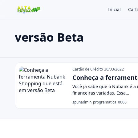
Inicial
Cart
versão Beta
Buscar no site
Buscar por:
versão Beta
Pressione Enter para buscar ou ESC para fechar.
Cartão de Crédito
30/03/2022
Conheça a ferrament
Você já sabe que o Nubank é a 
financeiras variadas. Essa…
spunadmin_programatica_0006