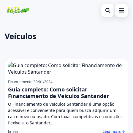
Abrir busca
Inicial
Veículos
Buscar no site
Cartão de Crédito
×
Buscar por:
Consignado
Veículos
Pressione Enter para buscar ou ESC para fechar.
Conta Digital
Empréstimo
Financiamento
30/01/2024
Guia completo: Como solicitar
Finanças
Financiamento de Veículos Santander
O Financiamento de Veículos Santander é uma opção
Imóvel
acessível e conveniente para quem busca adquirir um
carro novo ou usado. Com taxas competitivas e condições
Legal
flexíveis, o Santander…
Leia mais →
bruno