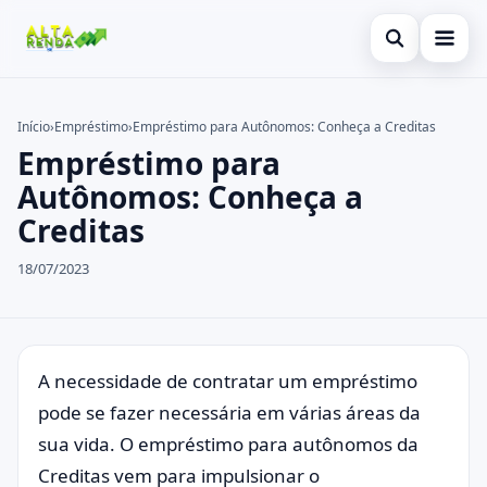
Abrir busca
Inicial
Início
›
Empréstimo
›
Empréstimo para Autônomos: Conheça a Creditas
Empréstimo para
Buscar no site
Cartão de Crédito
×
Autônomos: Conheça a
Buscar por:
Consignado
Creditas
Pressione Enter para buscar ou ESC para fechar.
Conta Digital
18/07/2023
Empréstimo
Finanças
A necessidade de contratar um empréstimo
Imóvel
pode se fazer necessária em várias áreas da
Legal
sua vida. O empréstimo para autônomos da
Creditas vem para impulsionar o