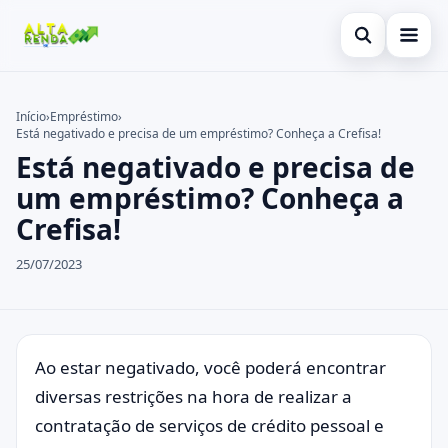
Abrir busca
Inicial
Início
›
Empréstimo
›
Está negativado e precisa de um empréstimo? Conheça a Crefisa!
Buscar no site
Cartão de Crédito
×
Está negativado e precisa de
Buscar por:
Consignado
um empréstimo? Conheça a
Crefisa!
Pressione Enter para buscar ou ESC para fechar.
Conta Digital
25/07/2023
Empréstimo
Finanças
Imóvel
Ao estar negativado, você poderá encontrar
diversas restrições na hora de realizar a
Legal
contratação de serviços de crédito pessoal e