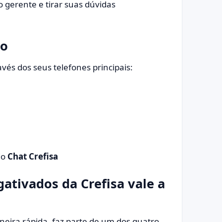
gerente e tirar suas dúvidas
to
vés dos seus telefones principais:
do
Chat Crefisa
ativados da Crefisa vale a
eira rápida, faz parte de um dos quatro